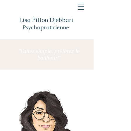
Lisa Pitton Djebbari
Psychopraticienne
"Faites simple, préférez le
bonheur!"